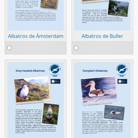
Albatros de Buller
Albatros de Ámsterdam
Select
Select
an
an
item
item