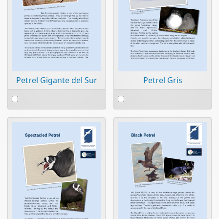
Petrel Gigante del Sur
Petrel Gris
Select
Select
an
an
item
item