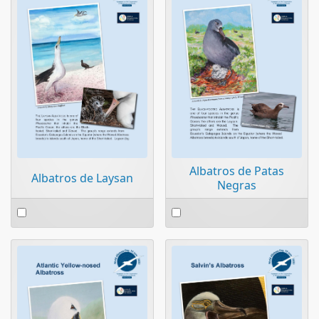
Albatros de Patas
Albatros de Laysan
Negras
Select
Select
an
an
item
item