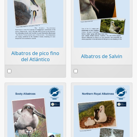
Albatros de pico fino
Albatros de Salvin
del Atlántico
Select
Select
an
an
item
item