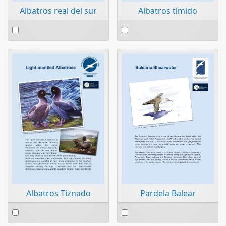
Albatros real del sur
Albatros tímido
Select
Select
an
an
item
item
Pardela Balear
Albatros Tiznado
Select
Select
an
an