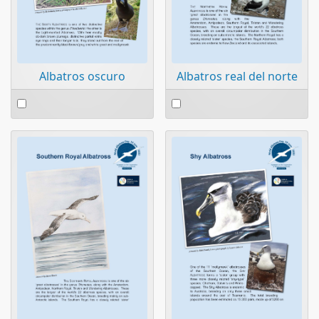
Albatros oscuro
Albatros real del norte
Select
Select
an
an
item
item