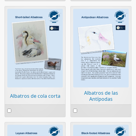
item
item
Albatros de las
Albatros de cola corta
Antípodas
Select
Select
an
an
item
item