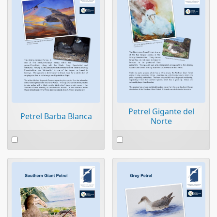
Petrel Gigante del
Petrel Barba Blanca
Norte
Select
Select
an
an
item
item