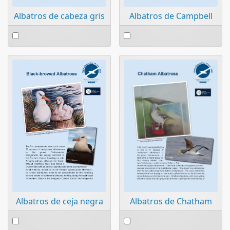
Albatros de cabeza gris
Albatros de Campbell
Select
Select
an
an
item
item
Albatros de ceja negra
Albatros de Chatham
Select
Select
an
an