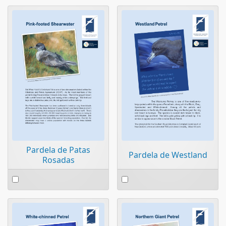
item
item
Pardela de Patas
Pardela de Westland
Rosadas
Select
Select
an
an
item
item