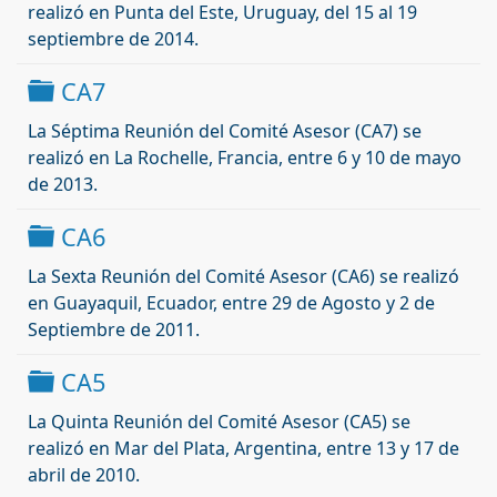
realizó
en
Punta del Este
,
Uruguay,
del 15 al 19
septiembre de 2014
.
Carpeta
CA7
La Séptima Reunión del Comité Asesor (CA7) se
realizó
en La Rochelle, Francia, entre 6 y 10 de mayo
de 2013.
Carpeta
CA6
La Sexta Reunión del Comité Asesor (CA6) se
realizó
en Guayaquil, Ecuador, entre 29 de Agosto y 2 de
Septiembre de 2011.
Carpeta
CA5
La Quinta Reunión del Comité Asesor (CA5) se
realizó
en Mar del Plata, Argentina, entre 13 y 17 de
abril de 2010.