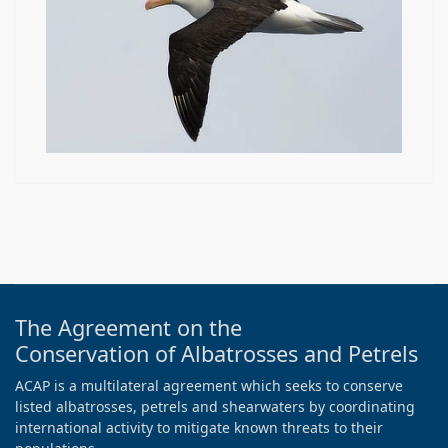
The Agreement on the
Conservation of Albatrosses and Petrels
ACAP is a multilateral agreement which seeks to conserve
listed albatrosses, petrels and shearwaters by coordinating
international activity to mitigate known threats to their