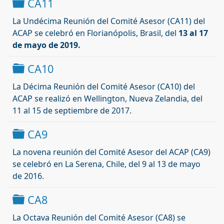
Carpeta
CA11
La Undécima Reunión del Comité Asesor (CA11) del
ACAP se celebró en Florianópolis, Brasil, del
13 al 17
de mayo de 2019.
Carpeta
CA10
La Décima Reunión del Comité Asesor (CA10) del
ACAP se
realizó
en Wellington, Nueva Zelandia, del
11 al 15 de septiembre de 2017.
Carpeta
CA9
La novena reunión del Comité Asesor del ACAP (CA9)
se
celebró
en La Serena, Chile, del 9 al 13 de mayo
de 2016.
Carpeta
CA8
La Octava
Reunión del Comité Asesor
(
CA8)
se