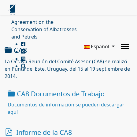
Agreement on the
Conservation of Albatrosses
and Petrels
Español
Carpeta
CA8
La Octava
Reunión del Comité Asesor
(
CA8)
se
realizó
en
Punta del Este
,
Uruguay,
del 15 al 19
septiembre de
2014
.
Carpeta
CA8 Documentos de Trabajo
Documentos de información se pueden descargar
aquí
p
Informe de la CA8