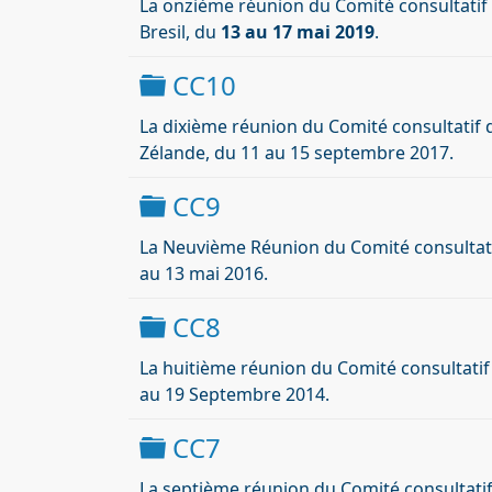
La onzième réunion du Comité consultatif d
Bresil, du
13 au 17 mai 2019
.
Dossier
CC10
La dixième réunion du Comité consultatif d
Zélande, du 11 au 15 septembre 2017.
Dossier
CC9
La Neuvième Réunion du Comité consultatif 
au 13 mai 2016.
Dossier
CC8
La
huitième réunion du
Comité consultatif
au 19
Septembre
2014.
Dossier
CC7
La septième réunion du Comité consultatif 