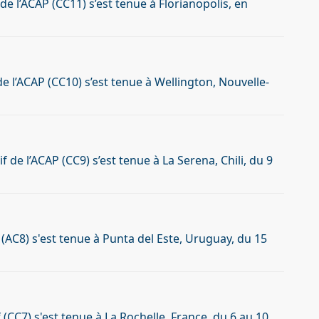
e l’ACAP (CC11) s’est tenue à Florianopolis, en
e l’ACAP (CC10) s’est tenue à Wellington, Nouvelle-
de l’ACAP (CC9) s’est tenue à La Serena, Chili, du 9
(
AC8
)
s'est tenue
à Punta del Este
,
Uruguay
,
du 15
(CC7) s'est tenue à La Rochelle, France, du 6 au 10