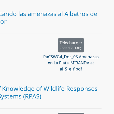
cando las amenazas al Albatros de
dor
Télécharger
(
pdf,
1.23 MB
)
PaCSWG4_Doc_05 Amenazas
en La Plata_MIRANDA et
al_S_e_f.pdf
 Knowledge of Wildlife Responses
 Systems (RPAS)