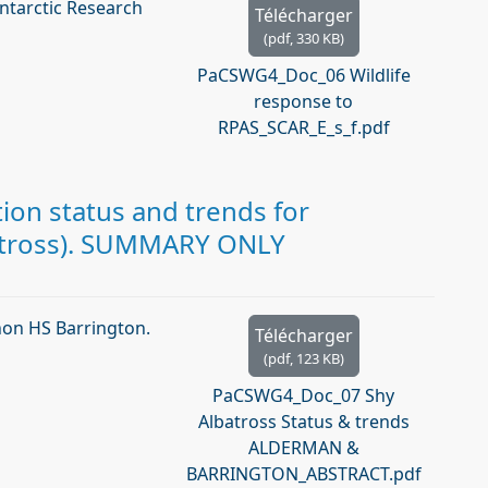
Antarctic Research
Télécharger
(
pdf,
330 KB
)
PaCSWG4_Doc_06 Wildlife
response to
RPAS_SCAR_E_s_f.pdf
on status and trends for
batross). SUMMARY ONLY
hon HS Barrington.
Télécharger
(
pdf,
123 KB
)
PaCSWG4_Doc_07 Shy
Albatross Status & trends
ALDERMAN &
BARRINGTON_ABSTRACT.pdf