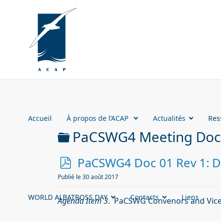
Accueil
À propos de l’ACAP
Actualités
Res
Dossier
PaCSWG4 Meeting Do
p
PaCSWG4 Doc 01 Rev 1: D
d
Publié le 30 août 2017
f
WORLD ALBATROSS DAY
Contacts
Liens
Agenda Item 3
. PaCSWG Convenors and Vice