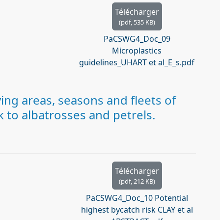
Télécharger
(
pdf,
535 KB
)
PaCSWG4_Doc_09
Microplastics
guidelines_UHART et al_E_s.pdf
ng areas, seasons and fleets of
k to albatrosses and petrels.
Télécharger
(
pdf,
212 KB
)
PaCSWG4_Doc_10 Potential
highest bycatch risk CLAY et al