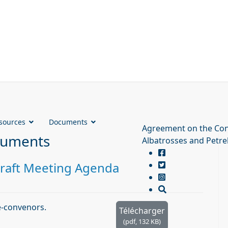
sources
Documents
Agreement on the Con
cuments
Albatrosses and Petre
raft Meeting Agenda
-convenors.
Télécharger
(
pdf,
132 KB
)