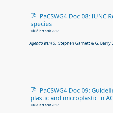
p
PaCSWG4 Doc 08: IUNC Red
d
species
f
Publié le 9 août 2017
Agenda Item 5.
Stephen Garnett & G. Barry B
p
PaCSWG4 Doc 09: Guidelin
d
plastic and microplastic in A
f
Publié le 9 août 2017