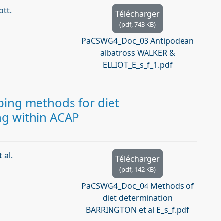
ott.
Télécharger
(
pdf,
743 KB
)
PaCSWG4_Doc_03 Antipodean
albatross WALKER &
ELLIOT_E_s_f_1.pdf
ing methods for diet
ng within ACAP
 al.
Télécharger
(
pdf,
142 KB
)
PaCSWG4_Doc_04 Methods of
diet determination
BARRINGTON et al E_s_f.pdf