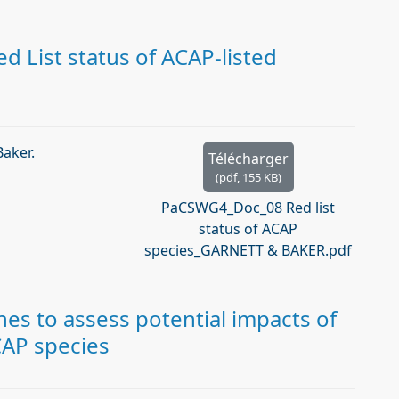
 List status of ACAP-listed
aker.
Télécharger
(
pdf,
155 KB
)
PaCSWG4_Doc_08 Red list
status of ACAP
species_GARNETT & BAKER.pdf
es to assess potential impacts of
CAP species