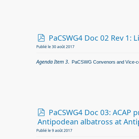
p
PaCSWG4 Doc 02 Rev 1: L
d
Publié le 30 août 2017
f
Agenda Item 3
.
PaCSWG Convenors and Vice-c
p
PaCSWG4 Doc 03: ACAP pr
d
Antipodean albatross at Ant
f
Publié le 9 août 2017