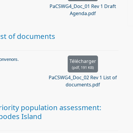
PaCSWG4_Doc_01 Rev 1 Draft
Agenda.pdf
ist of documents
onvenors.
Télécharger
(
pdf,
191 KB
)
PaCSWG4_Doc_02 Rev 1 List of
documents.pdf
iority population assessment:
ipodes Island