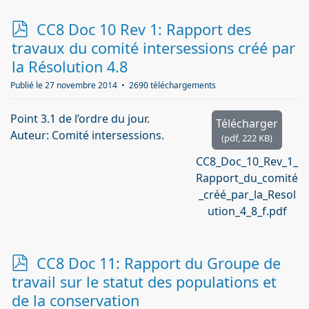
p
CC8 Doc 10 Rev 1: Rapport des
d
travaux du comité intersessions créé par
f
la Résolution 4.8
Publié le 27 novembre 2014
2690 téléchargements
Point 3.1 de l’ordre du jour.
Télécharger
Auteur: Comité intersessions.
(
pdf,
222 KB
)
CC8_Doc_10_Rev_1_
Rapport_du_comité
_créé_par_la_Resol
ution_4_8_f.pdf
p
CC8 Doc 11: Rapport du Groupe de
d
travail sur le statut des populations et
f
de la conservation