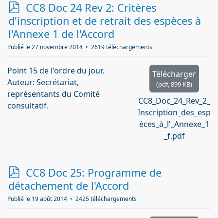
p
CC8 Doc 24 Rev 2: Critères
d
d'inscription et de retrait des espèces à
f
l'Annexe 1 de l'Accord
Publié le 27 novembre 2014
2619 téléchargements
Point 15 de l'ordre du jour.
Télécharger
Auteur: Secrétariat,
(
pdf,
899 KB
)
représentants du Comité
CC8_Doc_24_Rev_2_
consultatif.
Inscription_des_esp
èces_à_l'_Annexe_1
_f.pdf
p
CC8 Doc 25: Programme de
d
détachement de l'Accord
f
Publié le 19 août 2014
2425 téléchargements