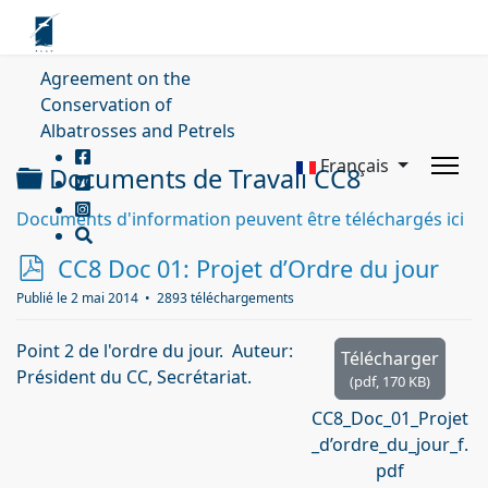
Agreement on the
Conservation of
Albatrosses and Petrels
Français
Dossier
Documents de Travail CC8
Documents d'information peuvent être téléchargés ici
p
CC8 Doc 01: Projet d’Ordre du jour
d
Publié le 2 mai 2014
2893 téléchargements
f
Point 2 de l'ordre du jour. Auteur:
Télécharger
Président du CC, Secrétariat.
(
pdf,
170 KB
)
CC8_Doc_01_Projet
_d’ordre_du_jour_f.
pdf