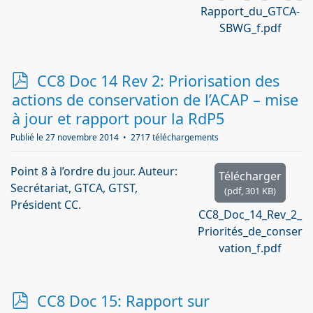
Rapport_du_GTCA-
SBWG_f.pdf
p
CC8 Doc 14 Rev 2: Priorisation des
d
actions de conservation de l’ACAP – mise
f
à jour et rapport pour la RdP5
Publié le 27 novembre 2014
2717 téléchargements
Point 8 à l’ordre du jour. Auteur:
Télécharger
Secrétariat, GTCA, GTST,
(
pdf,
301 KB
)
Président CC.
CC8_Doc_14_Rev_2_
Priorités_de_conser
vation_f.pdf
p
CC8 Doc 15: Rapport sur