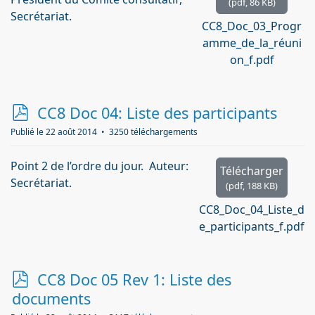
(
pdf,
86 KB
)
Secrétariat.
CC8_Doc_03_Progr
amme_de_la_réuni
on_f.pdf
p
CC8 Doc 04: Liste des participants
d
Publié le 22 août 2014
3250 téléchargements
f
Point 2 de l’ordre du jour. Auteur:
Télécharger
Secrétariat.
(
pdf,
188 KB
)
CC8_Doc_04_Liste_d
e_participants_f.pdf
p
CC8 Doc 05 Rev 1: Liste des
d
documents