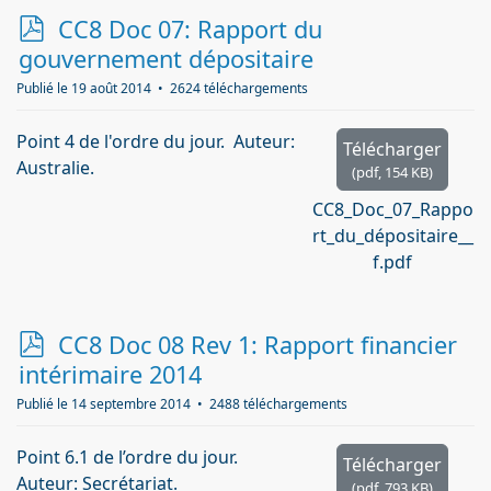
p
CC8 Doc 07: Rapport du
d
gouvernement dépositaire
f
Publié le 19 août 2014
2624 téléchargements
Point 4 de l'ordre du jour. Auteur:
Télécharger
Australie.
(
pdf,
154 KB
)
CC8_Doc_07_Rappo
rt_du_dépositaire__
f.pdf
p
CC8 Doc 08 Rev 1: Rapport financier
d
intérimaire 2014
f
Publié le 14 septembre 2014
2488 téléchargements
Point 6.1 de l’ordre du jour.
Télécharger
Auteur: Secrétariat.
(
pdf,
793 KB
)