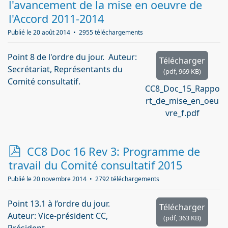
d
l'avancement de la mise en oeuvre de
f
l'Accord 2011-2014
Publié le 20 août 2014
2955 téléchargements
Point 8 de l'ordre du jour. Auteur:
Télécharger
Secrétariat, Représentants du
(
pdf,
969 KB
)
Comité consultatif.
CC8_Doc_15_Rappo
rt_de_mise_en_oeu
vre_f.pdf
p
CC8 Doc 16 Rev 3: Programme de
d
travail du Comité consultatif 2015
f
Publié le 20 novembre 2014
2792 téléchargements
Point 13.1 à l’ordre du jour.
Télécharger
Auteur: Vice-président CC,
(
pdf,
363 KB
)