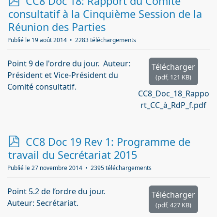
p
CC8 Doc 18: Rapport du Comité
d
consultatif à la Cinquième Session de la
f
Réunion des Parties
Publié le 19 août 2014
2283 téléchargements
Point 9 de l'ordre du jour. Auteur:
Télécharger
Président et Vice-Président du
(
pdf,
121 KB
)
Comité consultatif.
CC8_Doc_18_Rappo
rt_CC_à_RdP_f.pdf
p
CC8 Doc 19 Rev 1: Programme de
d
travail du Secrétariat 2015
f
Publié le 27 novembre 2014
2395 téléchargements
Point 5.2 de l’ordre du jour.
Télécharger
Auteur: Secrétariat.
(
pdf,
427 KB
)