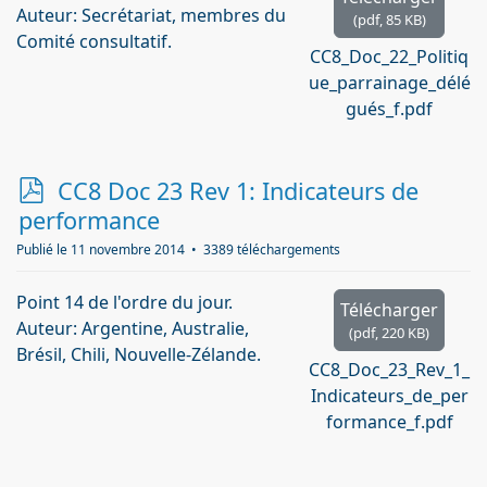
Auteur: Secrétariat, membres du
(
pdf,
85 KB
)
Comité consultatif.
CC8_Doc_22_Politiq
ue_parrainage_délé
gués_f.pdf
p
CC8 Doc 23 Rev 1: Indicateurs de
d
performance
f
Publié le 11 novembre 2014
3389 téléchargements
Point 14 de l'ordre du jour.
Télécharger
Auteur: Argentine, Australie,
(
pdf,
220 KB
)
Brésil, Chili, Nouvelle-Zélande.
CC8_Doc_23_Rev_1_
Indicateurs_de_per
formance_f.pdf