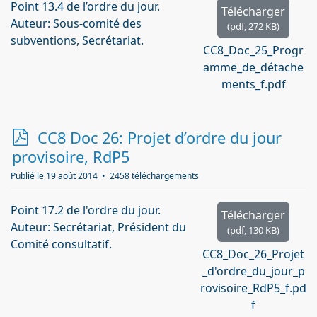
Point 13.4 de l’ordre du jour.
Télécharger
Auteur: Sous-comité des
(
pdf,
272 KB
)
subventions, Secrétariat.
CC8_Doc_25_Progr
amme_de_détache
ments_f.pdf
p
CC8 Doc 26: Projet d’ordre du jour
d
provisoire, RdP5
f
Publié le 19 août 2014
2458 téléchargements
Point 17.2 de l'ordre du jour.
Télécharger
Auteur: Secrétariat, Président du
(
pdf,
130 KB
)
Comité consultatif.
CC8_Doc_26_Projet
_d'ordre_du_jour_p
rovisoire_RdP5_f.pd
f