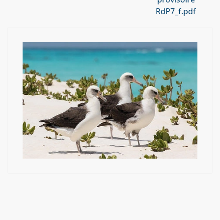
RdP7_f.pdf