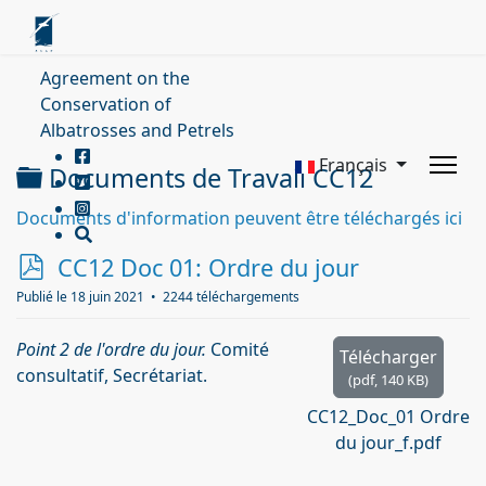
Agreement on the
Conservation of
Albatrosses and Petrels
Français
Dossier
Documents de Travail CC12
Documents d'information peuvent être téléchargés ici
p
CC12 Doc 01: Ordre du jour
d
Publié le 18 juin 2021
2244 téléchargements
f
Point 2 de l'ordre du jour.
Comité
Télécharger
consultatif, Secrétariat.
(
pdf,
140 KB
)
CC12_Doc_01 Ordre
du jour_f.pdf
_____________________________________________________________