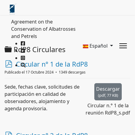
Agreement on the
Conservation of Albatrosses
and Petrels
Español
Carpeta
RdP8 Circulares
p
Circular n° 1 de la RdP8
d
Publicado el 17 Octubre 2024
1349 descargas
f
Sede, fechas clave, solicitudes de
Descargar
participación en calidad de
(
pdf,
77 KB
)
observadores, alojamiento y
Circular n.° 1 de la
agenda provisoria.
reunión RdP8_s.pdf