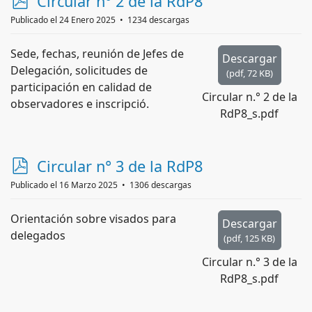
p
Circular n° 2 de la RdP8
d
Publicado el 24 Enero 2025
1234 descargas
f
Sede, fechas, reunión de Jefes de
Descargar
Delegación, solicitudes de
(
pdf,
72 KB
)
participación en calidad de
Circular n.° 2 de la
observadores e inscripció.
RdP8_s.pdf
p
Circular n° 3 de la RdP8
d
Publicado el 16 Marzo 2025
1306 descargas
f
Orientación sobre visados para
Descargar
delegados
(
pdf,
125 KB
)
Circular n.° 3 de la
RdP8_s.pdf